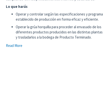
Lo que harás
Operar y controlar según las especificaciones y programa
establecido de producción en forma eficaz y eficiente.
Operar la grúa horquilla para proceder al envasado de los
diferentes productos producidos en las distintas plantas
y trasladarlos a la bodega de Producto Terminado.
Realizar el pesaje de los maxisacos verificando el
Read More
funcionamiento diario de la báscula y colocar el
etiquetado correspondiente.
Ejecutar el wrapeado y enzunchado a los pallets de bolsas
y maxisacos de productos de Litio para asegurar la
protección en el almacenamiento y transporte.
Seguir e inspeccionar en forma permanente el
funcionamiento de la grúa horquilla y el estado de las
instalaciones de la planta para generar las solicitudes de
mantención correctiva (instrumentación, eléctrica o
mecánica).
Lo que traes